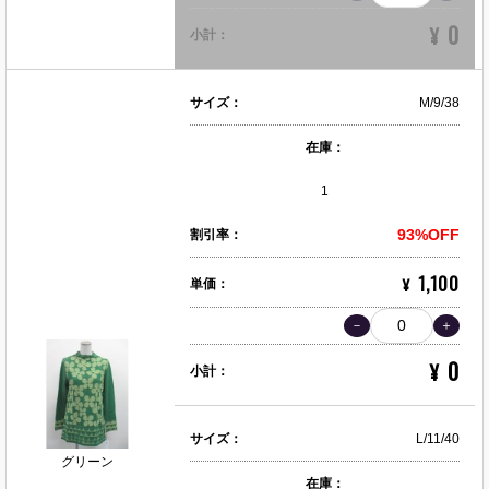
0
¥
小計：
サイズ：
M/9/38
在庫：
1
93%OFF
割引率：
1,100
¥
単価：
0
¥
小計：
サイズ：
L/11/40
グリーン
在庫：