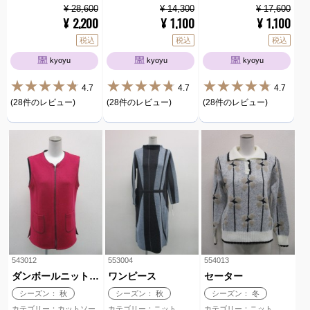
¥ 28,600
¥ 14,300
¥ 17,600
2,200
1,100
1,100
¥
¥
¥
税込
税込
税込
kyoyu
kyoyu
kyoyu
4.7
4.7
4.7
(28件のレビュー)
(28件のレビュー)
(28件のレビュー)
543012
553004
554013
ダンボールニットジレ
ワンピース
セーター
シーズン： 秋
シーズン： 秋
シーズン： 冬
カテゴリー：カットソー
カテゴリー：ニット
カテゴリー：ニット