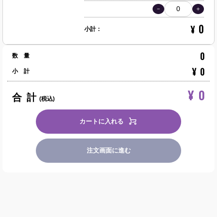
0
¥
小計：
0
数 量
¥
0
小 計
¥
0
合 計
(税込)
カートに入れる
注文画面に進む