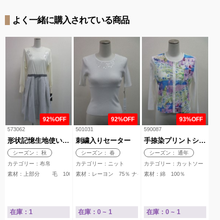
よく一緒に購入されている商品
92%OFF
92%OFF
93%OFF
573062
501031
590087
形状記憶生地使いワンピース
刺繍入りセーター
手捺染プリントショートカーデ
シーズン： 秋
シーズン： 春
シーズン： 通年
カテゴリー：布帛
カテゴリー：ニット
カテゴリー：カットソー
素材：上部分 毛 100％ スカート部分 ポリエステル 92％ ポリウレタン 8％
素材：レーヨン 75％ ナイロン 25％
素材：綿 100％
在庫：1
在庫：0 ~ 1
在庫：0 ~ 1