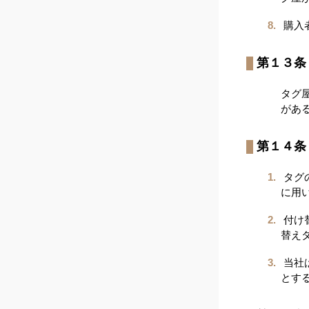
購入
第１３条
タグ
があ
第１４条
タグ
に用
付け
替え
当社
とす