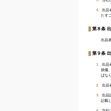
出品
たす
第８条 
出品
第９条 
出品
損傷
ばな
出品
出品
記載
当社