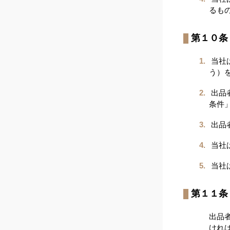
るも
第１０条
当社
う）
出品
条件
出品
当社
当社
第１１条
出品
けれ