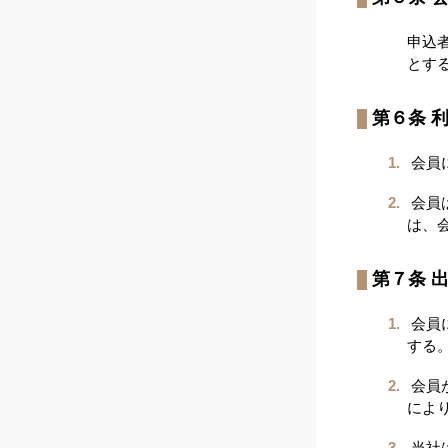
申込
とす
第６条 
会員
会員
は、
第７条 
会員
する
会員
によ
当社