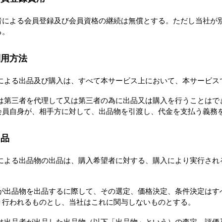
者による会員登録及び会員資格の継続は無償とする。ただし当社が
る。
利用方法
による出品及び購入は、すべて本サービス上において、本サービス
は第三者を代理して又は第三者の為に出品又は購入を行うことはで
会員自身が、相手方に対して、出品物を引渡し、代金を支払う義務
出品
による出品物の出品は、購入希望者に対する、購入により実行され
。
が出品物を出品するに際して、その選定、価格決定、条件決定はす
り行われるものとし、当社はこれに関与しないものとする。
は出品者が出品した出品物（以下「出品物」という）の査定、評価