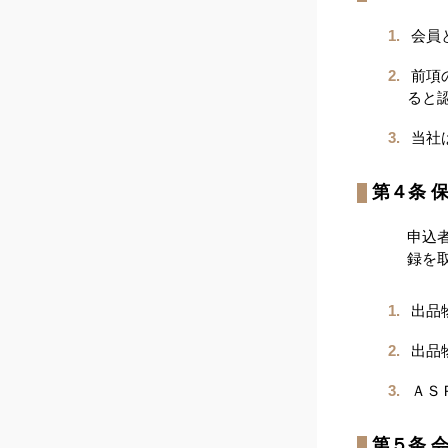
会員
前項
ると
当社
第４条 
申込
録を
出品
出品
ＡＳ
第５条 