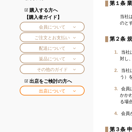
第１条 
購入する方へ
当社
【購入者ガイド】
のと
会員について
新規購入者登録
ログイン
パスワードの変更
会員情報の変更
お届け先の追加・変更
ご注文とお支払い
第２条 
ご注文の流れ
取引ステータスについて
評価機能(レビュー)について
決済方法について
問い合わせについて
納品書PDFのダウンロード
配送について
当社
送料
お届け日数・配送状況
対し
返品について
返品交換の手順
注意事項・返金について
その他のガイド
当社
う）
よくある質問
退会について
出店をご検討の方へ
会員
出店について
かか
新規出店企業登録
る場
会員
第３条 