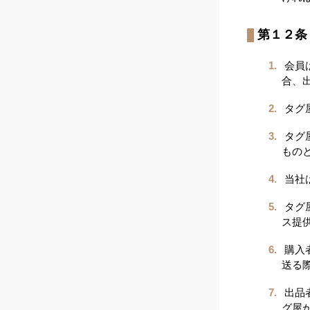
第１２条
会員
合、
タグ
タグ
もの
当社
タグ
ス提
購入
送る
出品
グ屋