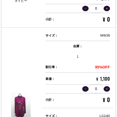
ネイビー
0
¥
小計：
サイズ：
M/9/38
在庫：
1
95%OFF
割引率：
1,100
¥
単価：
0
¥
小計：
サイズ：
L/11/40