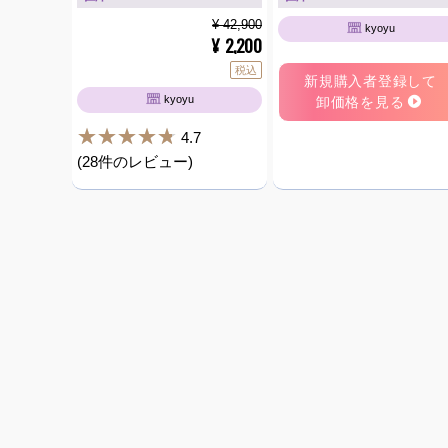
¥ 42,900
kyoyu
2,200
¥
税込
新規購入者登録して
kyoyu
卸価格を見る
4.7
(28件のレビュー)