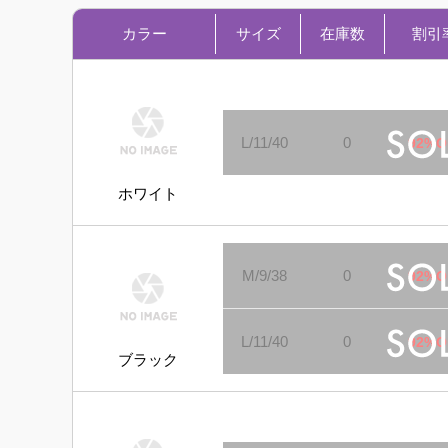
カラー
サイズ
在庫数
割引
L/11/40
0
92%O
ホワイト
M/9/38
0
92%O
L/11/40
0
92%O
ブラック