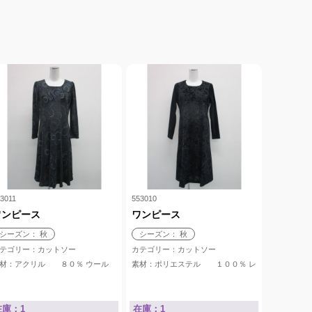
3011
553010
ワンピース
ワンピース
シーズン： 秋
シーズン： 秋
テゴリー：カットソー
カテゴリー：カットソー
毛 6％
０％
素材：アクリル ８０％ ウール ２０％
素材：ポリエステル １００％ レーヨン
在庫：1
在庫：1