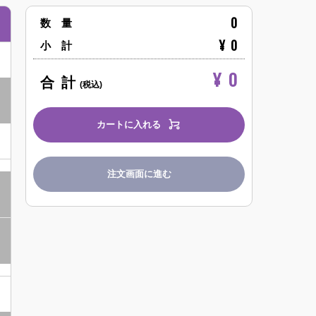
0
数 量
¥
0
小 計
¥
0
合 計
(税込)
カートに入れる
注文画面に進む