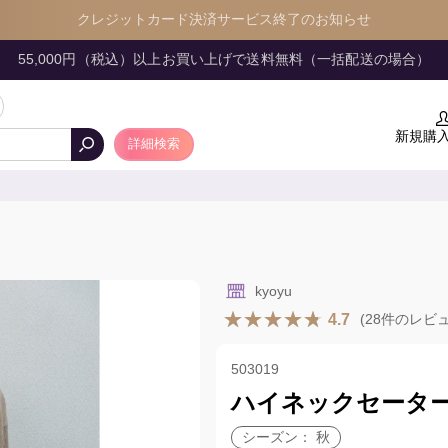
クレジットカード決済サービス終了のお知らせ
55,000円（税込）以上お買い上げで送料無料（一括配送の場合）
新規購
詳細検索
kyoyu
4.7
(28件のレビ
503019
ハイネックセータ
シーズン： 秋