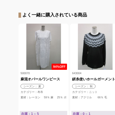
よく一緒に購入されている商品
94%OFF
500070
643004
麻混オパールワンピース
絣糸使いホールガーメン
シーズン： 夏
シーズン： 秋
カテゴリー：布帛
カテゴリー：ニット
素材：レーヨン 59％ 麻 25％ ポリエステル 16％ 裏地 キュプラ 
素材：アクリル 66％ 毛
在庫：1 ~ 5
在庫：0 ~ 1