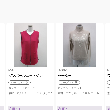
543012
553012
55
ト
ダンボールニットジレ
セーター
シーズン： 秋
シーズン： 秋
カテゴリー：カットソー
カテゴリー：ニット
カ
100％
 26％ ナイロン 8％
素材：アクリル 70％ ポリエステル 17％ ナイロン 7％ 
素材：アクリル ７０％ ウール ３
在庫：1
在庫：1