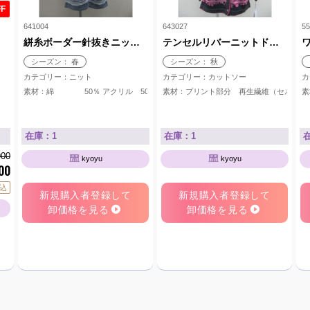
F
641004
643027
55
ース
絣糸ボーダー針抜きニットベスト
テンセルリバーニットドッキングカーデ
シーズン： 春
シーズン： 秋
カテゴリー：ニット
カテゴリー：カットソー
カ
素材：綿 50％ アクリル 50％
素材：プリント部分 再生繊維（セルロー
在庫：1
在庫：1
900
kyoyu
kyoyu
200
込
新規購入者登録して
新規購入者登録して
卸価格を見る
卸価格を見る