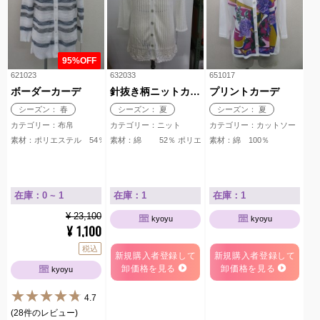
95%OFF
621023
632033
651017
ボーダーカーデ
針抜き柄ニットカーデ
プリントカーデ
シーズン： 春
シーズン： 夏
シーズン： 夏
カテゴリー：布帛
カテゴリー：ニット
カテゴリー：カットソー
素材：ポリエステル 54％ リネン 21％ アクリル 19％ 綿 6％
素材：綿 52％ ポリエステル 48％
素材：綿 100％
在庫：0 ~ 1
在庫：1
在庫：1
¥ 23,100
kyoyu
kyoyu
1,100
¥
税込
新規購入者登録して
新規購入者登録して
卸価格を見る
卸価格を見る
kyoyu
4.7
(28件のレビュー)