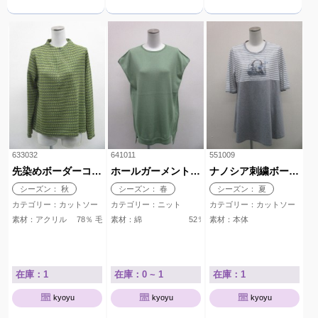
633032
641011
551009
先染めボーダーコンシール付きカットソー
ホールガーメントチュニック
ナノシア刺繍ボーダーTシャツ
シーズン： 秋
シーズン： 春
シーズン： 夏
カテゴリー：カットソー
カテゴリー：ニット
カテゴリー：カットソー
素材：アクリル 78％ 毛 20％ ナイロン 1％ ポリウレタン 
素材：綿 52％ ポリエステル 48％
素材：本体 綿 100
在庫：1
在庫：0 ~ 1
在庫：1
kyoyu
kyoyu
kyoyu