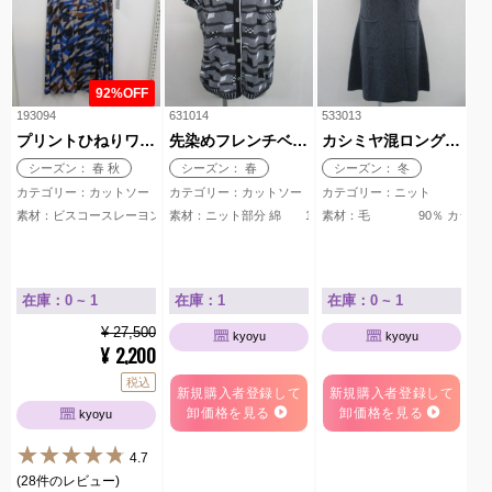
92%OFF
193094
631014
533013
プリントひねりワンピース
先染めフレンチベスト
カシミヤ混ロングベスト
シーズン： 春 秋
シーズン： 春
シーズン： 冬
カテゴリー：カットソー
カテゴリー：カットソー
カテゴリー：ニット
素材：ビスコースレーヨン 94％ ポリウレタン 6％ ペチコート ポリエステル 1
素材：ニット部分 綿 100％ 生地部分 綿 100％
素材：毛 90％ カシミヤ
在庫：0 ~ 1
在庫：1
在庫：0 ~ 1
¥ 27,500
kyoyu
kyoyu
2,200
¥
税込
新規購入者登録して
新規購入者登録して
卸価格を見る
卸価格を見る
kyoyu
4.7
(28件のレビュー)