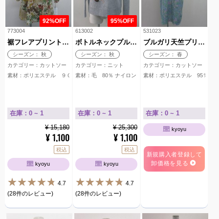
92%OFF
95%OFF
773004
613002
531023
裾フレアプリントカットソー
ボトルネックプルオーバー
ブルガリ天竺プリントワンピース
シーズン： 秋
シーズン： 秋
シーズン： 春
カテゴリー：カットソー
カテゴリー：ニット
カテゴリー：カットソー
素材：ポリエステル ９０％ 毛 １０％
素材：毛 80％ ナイロン 20％
素材：ポリエステル 95％ 
在庫：0 ~ 1
在庫：0 ~ 1
在庫：0 ~ 1
¥ 15,180
¥ 25,300
kyoyu
1,100
1,100
¥
¥
税込
税込
新規購入者登録して
卸価格を見る
kyoyu
kyoyu
4.7
4.7
(28件のレビュー)
(28件のレビュー)