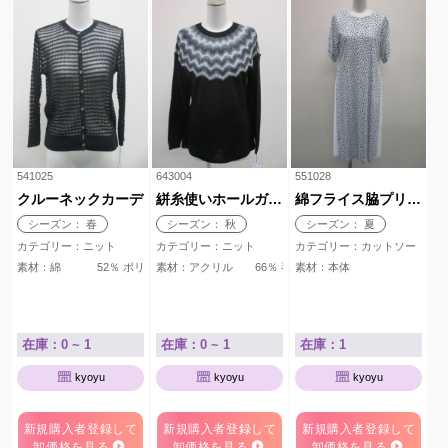
541025
643004
551028
クルーネックカーデ
絣糸使いホールガーメント
綿フライス脇プリーツワンピース
シーズン： 春
シーズン： 秋
シーズン： 夏
カテゴリー：ニット
カテゴリー：ニット
カテゴリー：カットソー
素材：綿 52％ ポリエステル 48％
素材：アクリル 66％ 毛 26％ ナイロン 8
素材：本体 綿 100
在庫：0 ~ 1
在庫：0 ~ 1
在庫：1
kyoyu
kyoyu
kyoyu
新規購入者登録して
新規購入者登録して
新規購入者登録して
卸価格を見る
卸価格を見る
卸価格を見る