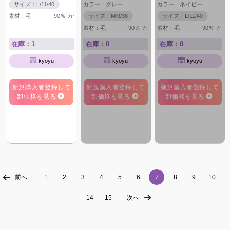
サイズ：L/11/40
カラー：グレー
カラー：ネイビー
素材：毛 90％ カシミヤ 10％
サイズ：M/9/38
サイズ：L/11/40
素材：毛 90％ カシミヤ 10％
素材：毛 90％ カシミ
在庫：1
在庫：0
在庫：0
kyoyu
kyoyu
kyoyu
新規購入者登録して
新規購入者登録して
新規購入者登録して
卸価格を見る
卸価格を見る
卸価格を見る
前へ
1
2
3
4
5
6
7
8
9
10
...
14
15
次へ