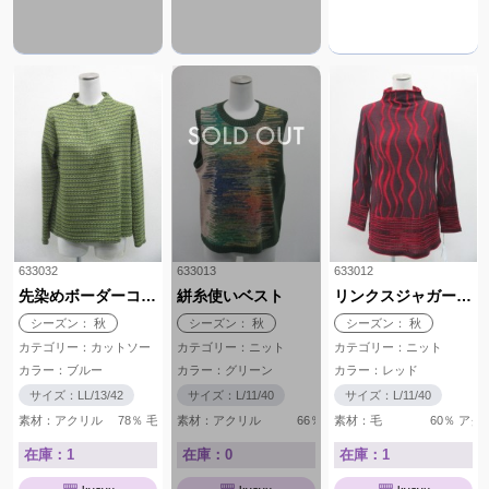
633032
633013
633012
先染めボーダーコンシール付きカットソー
絣糸使いベスト
リンクスジャガードボトルネック
シーズン： 秋
シーズン： 秋
シーズン： 秋
カテゴリー：カットソー
カテゴリー：ニット
カテゴリー：ニット
カラー：ブルー
カラー：グリーン
カラー：レッド
サイズ：LL/13/42
サイズ：L/11/40
サイズ：L/11/40
素材：アクリル 78％ 毛 20％ ナイロン 1％ ポリウレタン 
素材：アクリル 66％ 毛 26％ ナイロ
素材：毛 60％ アクリ
在庫：1
在庫：0
在庫：1