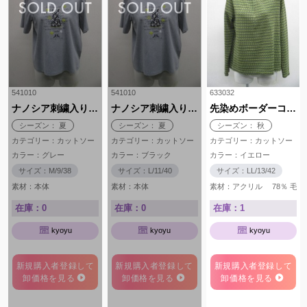
541010
541010
633032
ナノシア刺繍入りTシャツ
ナノシア刺繍入りTシャツ
先染めボーダーコンシール付きカットソー
シーズン： 夏
シーズン： 夏
シーズン： 秋
カテゴリー：カットソー
カテゴリー：カットソー
カテゴリー：カットソー
カラー：グレー
カラー：ブラック
カラー：イエロー
サイズ：M/9/38
サイズ：L/11/40
サイズ：LL/13/42
素材：本体 綿 100% 刺繍部分 スパンコール ポリ
素材：本体 綿 100% 刺繍部分 
素材：アクリル 78
在庫：0
在庫：0
在庫：1
kyoyu
kyoyu
kyoyu
新規購入者登録して
新規購入者登録して
新規購入者登録して
卸価格を見る
卸価格を見る
卸価格を見る