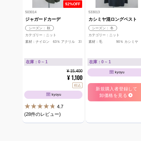
92%OFF
503014
533013
ジャガードカーデ
カシミヤ混ロングベスト
シーズン： 秋
シーズン： 冬
カテゴリー：ニット
カテゴリー：ニット
素材：ナイロン 63％ アクリル 37％
素材：毛 90％ カシミヤ 
在庫：0 ~ 1
在庫：0 ~ 1
¥ 15,400
kyoyu
1,100
¥
税込
新規購入者登録して
kyoyu
卸価格を見る
4.7
(28件のレビュー)