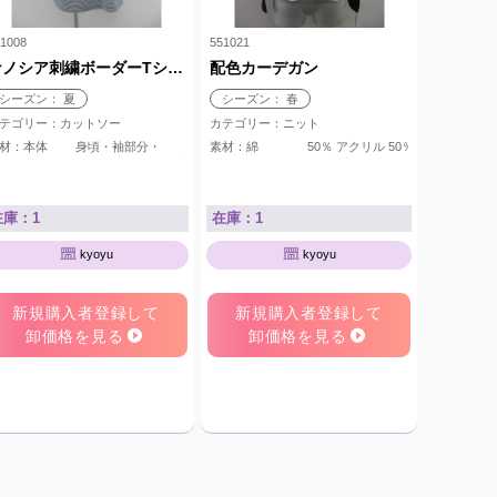
1008
551021
ナノシア刺繍ボーダーTシャツ
配色カーデガン
シーズン： 夏
シーズン： 春
テゴリー：カットソー
カテゴリー：ニット
0％
素材：本体 身頃・袖部分・ 綿 100％ 刺繍部分 スパンコール ポリエス
素材：綿 50％ アクリル 50％
在庫：1
在庫：1
kyoyu
kyoyu
新規購入者登録して
新規購入者登録して
卸価格を見る
卸価格を見る