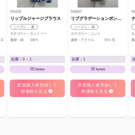
541028
543007
55
リップルジャージブラウス
リブグラデーションポンチョ
シーズン： 夏
シーズン： 秋
カテゴリー：カットソー
カテゴリー：ニット
カ
10％
素材：綿 100％
素材：アクリル 70％ 毛 3
在庫：0 ~ 1
在庫：1
kyoyu
kyoyu
新規購入者登録して
新規購入者登録して
卸価格を見る
卸価格を見る