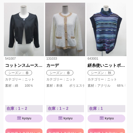
541007
131033
643001
コットンスムースショートボレロ
カーデ
絣糸使いニットポンチョ
シーズン： 春
シーズン： 春
シーズン： 秋
カテゴリー：ニット
カテゴリー：ニット
カテゴリー：ニット
素材：綿 100％
素材：本体 ポリエステル 100％ リブ部分 綿 
素材：アクリル 68％ 
在庫：1 ~ 2
在庫：1 ~ 2
在庫：1
kyoyu
kyoyu
kyoyu