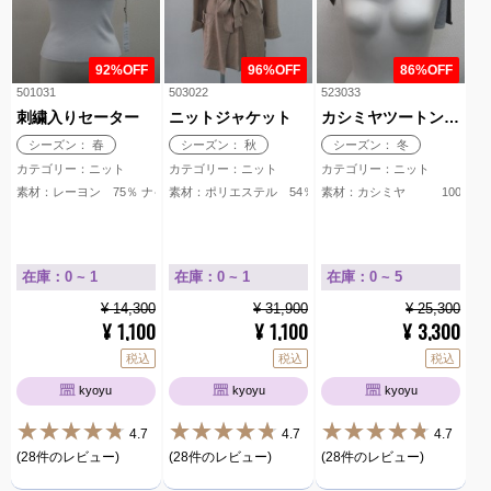
92%OFF
96%OFF
86%OFF
501031
503022
523033
刺繍入りセーター
ニットジャケット
カシミヤツートンカラーストール
シーズン： 春
シーズン： 秋
シーズン： 冬
カテゴリー：ニット
カテゴリー：ニット
カテゴリー：ニット
素材：レーヨン 75％ ナイロン 25％
素材：ポリエステル 54％ アクリル 20％ ナイロン 20％
素材：カシミヤ 100％
在庫：0 ~ 1
在庫：0 ~ 1
在庫：0 ~ 5
¥ 14,300
¥ 31,900
¥ 25,300
1,100
1,100
3,300
¥
¥
¥
税込
税込
税込
kyoyu
kyoyu
kyoyu
4.7
4.7
4.7
(28件のレビュー)
(28件のレビュー)
(28件のレビュー)