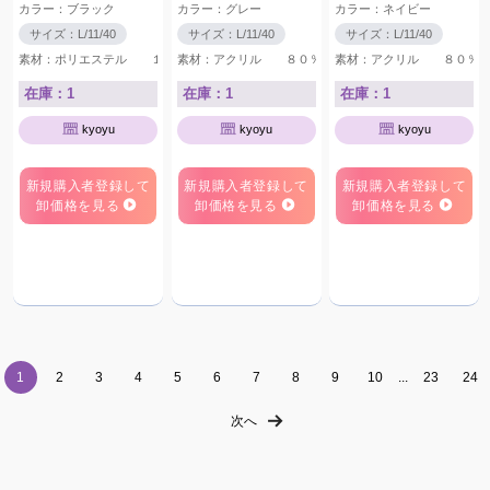
カラー：ブラック
カラー：グレー
カラー：ネイビー
サイズ：L/11/40
サイズ：L/11/40
サイズ：L/11/40
素材：ポリエステル １００％ レーヨン １００％
素材：アクリル ８０％ ウール ２０％
素材：アクリル ８０％
在庫：1
在庫：1
在庫：1
kyoyu
kyoyu
kyoyu
新規購入者登録して
新規購入者登録して
新規購入者登録して
卸価格を見る
卸価格を見る
卸価格を見る
1
2
3
4
5
6
7
8
9
10
...
23
24
次へ