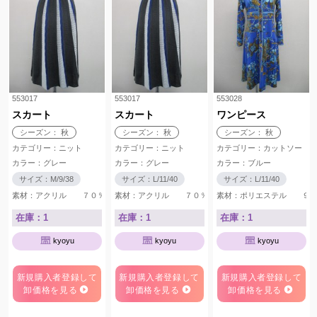
553017
553017
553028
スカート
スカート
ワンピース
シーズン： 秋
シーズン： 秋
シーズン： 秋
カテゴリー：ニット
カテゴリー：ニット
カテゴリー：カットソー
カラー：グレー
カラー：グレー
カラー：ブルー
サイズ：M/9/38
サイズ：L/11/40
サイズ：L/11/40
素材：アクリル ７０％ ウール ３０％
素材：アクリル ７０％ ウール ３０％
素材：ポリエステル ９
在庫：1
在庫：1
在庫：1
kyoyu
kyoyu
kyoyu
新規購入者登録して
新規購入者登録して
新規購入者登録して
卸価格を見る
卸価格を見る
卸価格を見る